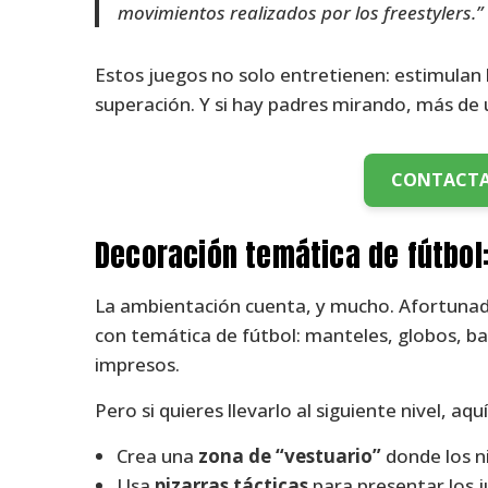
movimientos realizados por los freestylers.”
Estos juegos no solo entretienen: estimulan l
superación. Y si hay padres mirando, más de
CONTACTA
Decoración temática de fútbol
La ambientación cuenta, y mucho. Afortunada
con temática de fútbol: manteles, globos, ba
impresos.
Pero si quieres llevarlo al siguiente nivel, aq
Crea una
zona de “vestuario”
donde los n
Usa
pizarras tácticas
para presentar los j